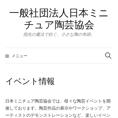
コ
一般社団法人日本ミニ
ン
テ
チュア陶芸協会
ン
ツ
指先の魔法で紡ぐ、小さな陶の奇跡。
へ
ス
検
キ
索:
メニュー
ッ
プ
イベント情報
日本ミニチュア陶芸協会では、様々な陶芸イベントを開
催しております。陶芸作品の展示やワークショップ、ア
ーティストのデモンストレーションなど、楽しいイベン